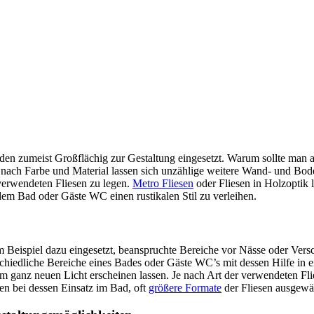
n zumeist Großflächig zur Gestaltung eingesetzt. Warum sollte man au
 nach Farbe und Material lassen sich unzählige weitere Wand- und Bo
 verwendeten Fliesen zu legen.
Metro Fliesen
oder Fliesen in Holzoptik 
 dem Bad oder Gäste WC einen rustikalen Stil zu verleihen.
 Beispiel dazu eingesetzt, beanspruchte Bereiche vor Nässe oder Versc
rschiedliche Bereiche eines Bades oder Gäste WC’s mit dessen Hilfe in
 ganz neuen Licht erscheinen lassen. Je nach Art der verwendeten Fl
den bei dessen Einsatz im Bad, oft
größere Formate
der Fliesen ausgewä